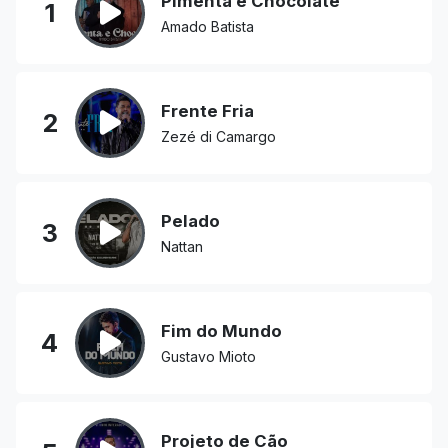
Pimenta e Chocolate
1
Amado Batista
Frente Fria
2
Zezé di Camargo
Pelado
3
Nattan
Fim do Mundo
4
Gustavo Mioto
Projeto de Cão