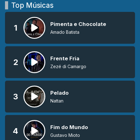
Top Músicas
Pimenta e Chocolate
1
Amado Batista
Frente Fria
2
Zezé di Camargo
Pelado
3
Nattan
Fim do Mundo
4
Gustavo Mioto